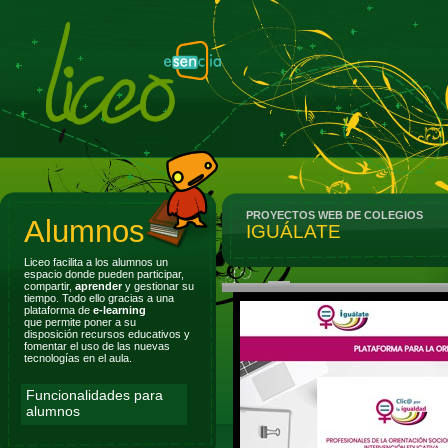
Aplicacion web para Gestion
de Colegios y centros
educativos
PROYECTOS WEB DE COLEGIOS
Alumnos
IGUÁLATE
Liceo facilita a los alumnos un
espacio donde pueden participar,
compartir,
aprender
y gestionar su
tiempo. Todo ello gracias a una
plataforma de
e-learning
que permite poner a su
disposición recursos educativos y
fomentar el uso de las nuevas
tecnologías en el aula.
Funcionalidades para
alumnos