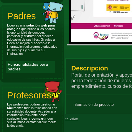
Padres
Liceo es una
solución web para
colegios
que brinda a los padres
la oportunidad de conocer,
participar y disfrutar del proceso
educativo de sus hijos. Gracias a
Liceo se mejora el acceso a la
información del progreso educativo
de sus hijos y aumenta su
implicación.
Funcionalidades para
Descripción
padres
Portal de orientación y apoy
por la federación de mujeres
emprendimiento, cursos de fo
Profesores
información de producto
Los profesores podrán
gestionar
fácilmente
todo lo relacionado con
su actividad docente. Acceder a la
información relevante desde
cualquier lugar y
compartir
con
<<
volver
sus alumnos el material que facilite
la docencia.